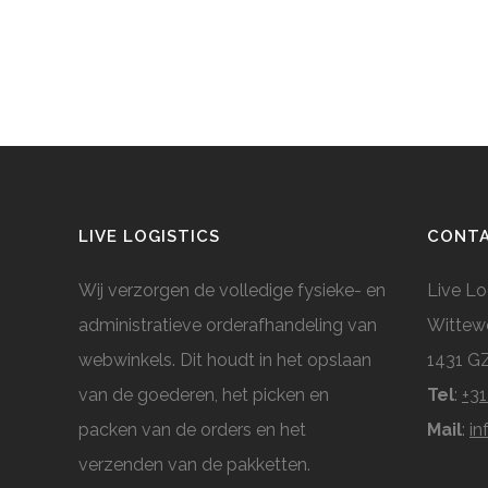
LIVE LOGISTICS
CONT
Wij verzorgen de volledige fysieke- en
Live Lo
administratieve orderafhandeling van
Wittew
webwinkels. Dit houdt in het opslaan
1431 G
van de goederen, het picken en
Tel
:
+31
packen van de orders en het
Mail
:
in
verzenden van de pakketten.