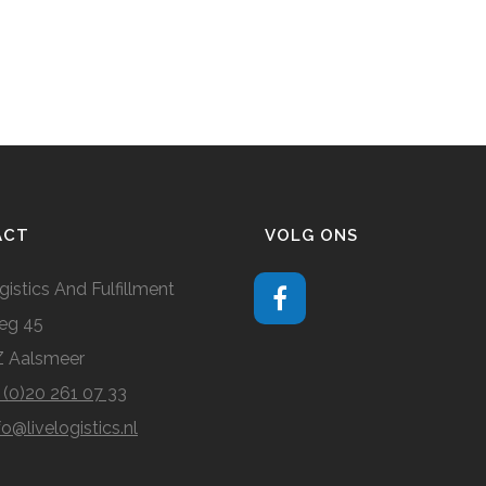
ACT
VOLG ONS
gistics And Fulfillment
eg 45
Z Aalsmeer
 (0)20 261 07 33
fo@livelogistics.nl