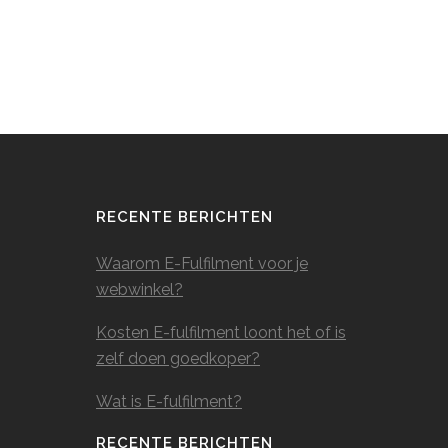
RECENTE BERICHTEN
Waarom E-Fulfilment voor je
webwinkel?
Kosten E-fulfilment loont het of is
zelf doen goedkoper?
Wat is E-fulfilment?
RECENTE BERICHTEN