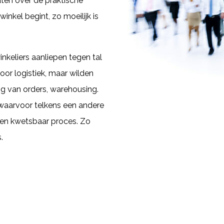
ten over de praktische
inkel begint, zo moeilijk is
inkeliers aanliepen tegen tal
oor logistiek, maar wilden
ing van orders, warehousing.
n waarvoor telkens een andere
 en kwetsbaar proces. Zo
.