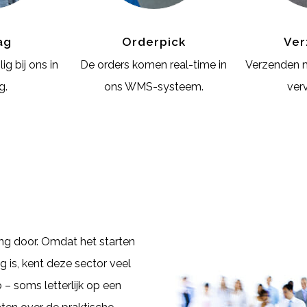
ag
Orderpick
Ver
ig bij ons in
De orders komen real-time in
Verzenden 
g.
ons WMS-systeem.
ver
g door. Omdat het starten
 is, kent deze sector veel
 – soms letterlijk op een